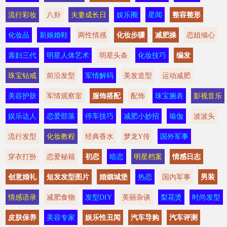
流行彩妆
八卦
夫妻成长日
娱乐圈
星闻
整容整形
化妆品
新娘婚鞋
两性情感
化妆步骤
减肥操
恋姐倾心
寡妇三代
明星人体艺术
明星头条
化妆技巧
编发
珠宝钻戒
前沿发型
军情解码
美发造型
运动减肥
美容护肤
军情观察室
服饰搭配
配饰
珠宝腕表
影视音乐
娱乐达人
恋爱部落
停车技巧
减肥小妙招
瑜伽
波波头
流行发型
化妆教程
经典香水
梦龙Y传
国外军事
穿衣打扮
恋爱秘籍
初恋
暗恋
明星档案
情感日志
创意婚礼
短发发型图片
婚姻城堡
热恋
国内军事
男装
情感语录
减肥食物
发型DIY
美丽杂谈
梨花烫
时尚发型
皮肤保养
美容专家
娱乐性丑闻
汽车导购
汽车评测