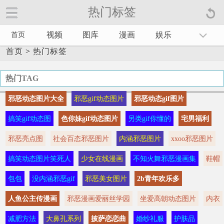
热门标签
视频
图库
漫画
娱乐
首页
首页
>
热门标签
热门TAG
邪恶动态图片大全
邪恶gif动态图片
邪恶动态gif图片
搞笑gif动态图
色你妹gif动态图片
另类gif你懂的
宅男福利
邪恶亮点图
社会百态邪恶图片
内涵邪恶图片
xxoo邪恶图片
搞笑动态图片笑死人
少女在线漫画
不知火舞邪恶漫画集
鞋帽
包包
没内涵邪恶gif
邪恶美女图片
2b青年欢乐多
人鱼公主传漫画
邪恶漫画爱丽丝学园
坐爱高朝动态图片
内衣
减肥方法
大鼻孔系列
披萨恋恋曲
婚纱礼服
护肤品