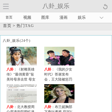
八卦_娱乐
视频
图库
漫画
娱乐
首页
首页
>
热门TAG
八卦_娱乐(24个)
八卦
：《射雕英雄
八卦
：《我的少女
传》“最俏黄蓉”翁
时代》答谢发布
美玲母亲去世 母女
会，王大陆被惩罚
将合葬英国剑桥
与李玉玺玩公主
抱。
八卦
：北大教授周
八卦
：布兰妮胸部
公度请学院帮忙递
下垂玩透视 穿深V