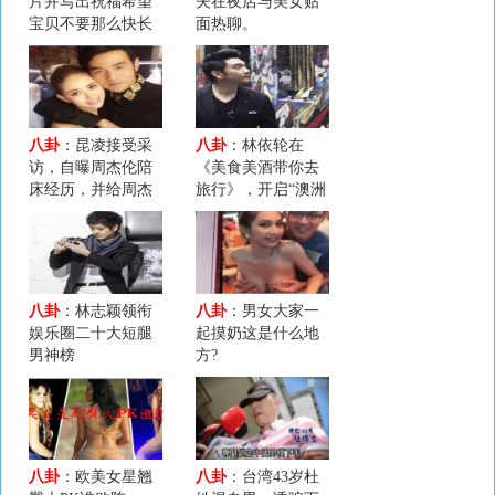
片并写出祝福希望
夫在夜店与美女贴
宝贝不要那么快长
面热聊。
大
八卦
：昆凌接受采
八卦
：林依轮在
访，自曝周杰伦陪
《美食美酒带你去
床经历，并给周杰
旅行》，开启“澳洲
伦打9.9分。
感恩吃货之旅”
八卦
：林志颖领衔
八卦
：男女大家一
娱乐圈二十大短腿
起摸奶这是什么地
男神榜
方?
八卦
：欧美女星翘
八卦
：台湾43岁杜