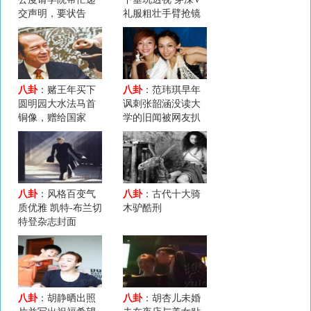
交声明，要状告
礼服粗壮手臂抢镜
CCTV8
八卦
：赌王年买下
八卦
：范玮琪早年
圆明园大水法马首
讽刺张韶涵没读大
铜像，赠给国家
学的旧闻被网友扒
出
八卦
：风格百变气
八卦
：古代十大骑
质优雅 凯特-布兰切
木驴酷刑
特登杂志封面
八卦
：胡静晒出照
八卦
：胡杏儿未婚