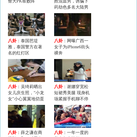
臀大PK谁败阵
姓混血男，诱骗下
药劫色多名大陆男
模特儿
八卦
：泰国芭堤
八卦
：网曝广西一
雅，泰国警方在著
女子为iPhone6街头
名的红灯区
裸奔
八卦
：吴绮莉晒出
八卦
：谢娜穿宽松
女儿庆生照，“小龙
短裙秀美腿 现身机
女”小心翼翼地切蛋
场紧握手机聊不停
糕
八卦
：薛之谦在商
八卦
：一年一度的