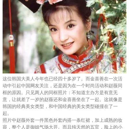
这位韩国大美人今年也已经四十多岁了。而金喜善在一次活
动中引起中国网友关注，还是因为在一个时尚活动和赵薇同
框的原因。只见两人的同框照片：不知道主办方是有意无
意，让就差了一岁的赵薇还和金喜善坐在了一起。这就像是
韩国的经典美女类型，和中国经典的美女类型碰撞在了一
起。
照片中赵薇外套一件黑色外套内搭一条红裙，加上成熟的妆
容，整个人是御姐气场大开。而且纯天然的五官，脸上的小