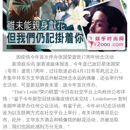
因疫情今年首次停办张国荣逝世17周年悼念活动
新浪娱乐讯 据香港媒体报道，今年是已故巨星张国荣
（哥哥）逝世17周年，过往歌迷必在4月1日哥哥死忌之日，
齐集中环东方文华酒店外献花悼念永远的偶像，还会举行悼
念活动。可是新冠肺炎未退，故今年首次停办。
“That‘s Leslie?荣の联盟”今日在社交平台上向粉丝公布详
情：“鉴于今年新型冠状病毒疫情仍未完结，Leslieforever 暂时
未能申请举办任何公众活动。有鉴于此，今年401纪念活动将
改为以互联网方式在社交平台上举行，有关详情将容后公
布。此外，文华东方酒店和蜡像馆的献花活动，亦被迫取
消，我们也因此感到万分无奈。”